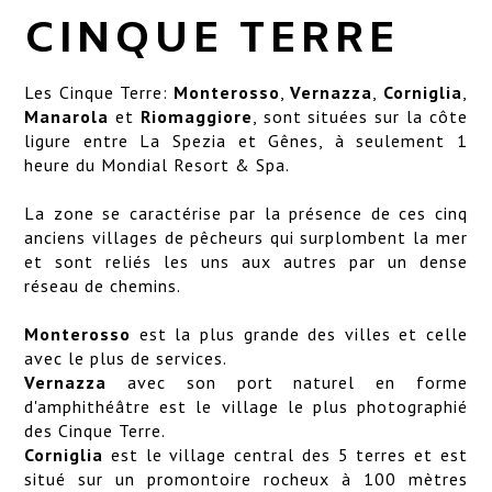
SERVICES
CINQUE TERRE
EMPLACEMENT
Les Cinque Terre:
Monterosso
,
Vernazza
,
Corniglia
,
ART GALLERY
Manarola
et
Riomaggiore
, sont situées sur la côte
ligure entre La Spezia et Gênes, à seulement 1
GALERIE
heure du Mondial Resort & Spa.
La zone se caractérise par la présence de ces cinq
anciens villages de pêcheurs qui surplombent la mer
et sont reliés les uns aux autres par un dense
réseau de chemins.
Monterosso
est la plus grande des villes et celle
avec le plus de services.
Vernazza
avec son port naturel en forme
d'amphithéâtre est le village le plus photographié
des Cinque Terre.
Corniglia
est le village central des 5 terres et est
situé sur un promontoire rocheux à 100 mètres