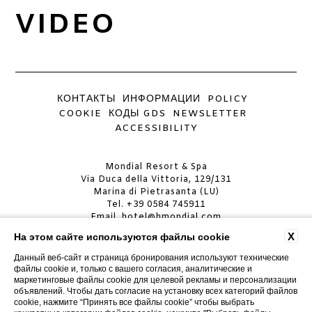
ЂСЛЂГИ
VIDEO
МЕСТО НАХОЖДЕНИЯ
ГАЛЕРЕЯ ИСКУССТВ
ГАЛЕРЕЯ
КОНТАКТЫ
ИНФОРМАЦИИ
POLICY
COOKIE
КОДЫ GDS
NEWSLETTER
ACCESSIBILITY
Mondial Resort & Spa
Via Duca della Vittoria, 129/131
Marina di Pietrasanta (LU)
Tel.
+39 0584 745911
Email.
hotel@hmondial.com
P.Iva. 01524810353
X
На этом сайте используются файлы cookie
MONDIAL RESORT & SPA
Данный веб-сайт и страница бронирования используют технические
CIN: IT046024A19JA4AG5C
файлы cookie и, только с вашего согласия, аналитические и
CIR: 046024ALB0029
маркетинговые файлы cookie для целевой рекламы и персонализации
объявлений. Чтобы дать согласие на установку всех категорий файлов
cookie, нажмите “Принять все файлы cookie” чтобы выбрать
MONDIAL RESORT VILLA