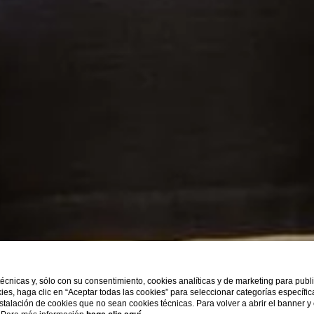
 técnicas y, sólo con su consentimiento, cookies analíticas y de marketing para pub
kies, haga clic en “Aceptar todas las cookies” para seleccionar categorías específi
instalación de cookies que no sean cookies técnicas. Para volver a abrir el banner y