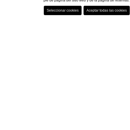
pie de página del sitio web y de la página de reserva
HOME
MEETINGS Y EVENTOS
SALAS DE REUNIONES
SALAS DE REUN
The Gallery
La sala de reuniones
"The Gallery"
, con luz natu
reunión pequeña, desde reuniones hasta ceremoni
Por favor contáctenos para el paquete de reunió
EQUIPO DISPONIBLE
Rotafolio
Video proyector