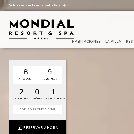
Solo reservando en la web oficial:
Mejor tarifa garantizada
Late check out según
disponibilidad
HABITACIONES
LA VILLA
RES
8
9
AGO 2026
AGO 2026
2
0
1
ADULTOS
NIÑOS
HABITACIONES
RESERVAR AHORA