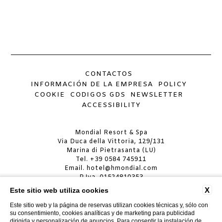
CONTACTOS
INFORMACIÓN DE LA EMPRESA
POLICY
COOKIE
CODIGOS GDS
NEWSLETTER
ACCESSIBILITY
Mondial Resort & Spa
Via Duca della Vittoria, 129/131
Marina di Pietrasanta (LU)
Tel.
+39 0584 745911
Email.
hotel@hmondial.com
P.Iva. 01524810353
X
Este sitio web utiliza cookies
MONDIAL RESORT & SPA
CIN: IT046024A19JA4AG5C
Este sitio web y la página de reservas utilizan cookies técnicas y, sólo con
CIR: 046024ALB0029
su consentimiento, cookies analíticas y de marketing para publicidad
dirigida y personalización de anuncios. Para consentir la instalación de