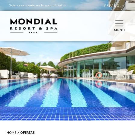
Solo reservando en la web oficial:
ESPAÑOL
Mejor tarifa garantizada
Late check out según
disponibilidad
MENU
HABITACIONES
LA VILLA
RESTAURANTES & BAR
SPA & WELLNESS
PISCINA Y PLAYA
MEETINGS Y EVENTOS
HOME
OFERTAS