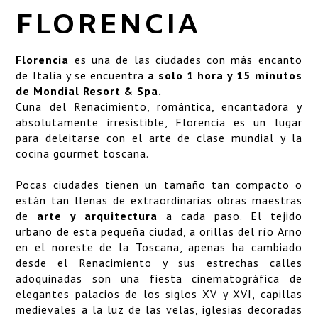
SERVICIOS
FLORENCIA
LOCALIZACIÓN
Florencia
es una de las ciudades con más encanto
ART GALLERY
de Italia y se encuentra
a solo 1 hora y 15 minutos
de Mondial Resort & Spa.
GALERÍA
Cuna del Renacimiento, romántica, encantadora y
absolutamente irresistible,
Florencia
es un lugar
para deleitarse con el arte de clase mundial y la
cocina gourmet toscana.
Pocas ciudades tienen un tamaño tan compacto o
están tan llenas de extraordinarias obras maestras
de
arte y arquitectura
a cada paso. El tejido
urbano de esta pequeña ciudad, a orillas del río Arno
en el noreste de la Toscana, apenas ha cambiado
desde el Renacimiento y sus estrechas calles
adoquinadas son una fiesta cinematográfica de
elegantes palacios de los siglos XV y XVI, capillas
medievales a la luz de las velas, iglesias decoradas