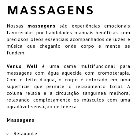
SERVIÇOS
MASSAGENS
LOCALIZAÇÃO
Nossas
massagens
são experiências emocionais
ART GALLERY
favorecidas por habilidades manuais benéficas com
preciosos óleos essenciais acompanhados de luzes e
GALERIA
música que chegarão onde corpo e mente se
fundem.
Venus Well
é uma cama multifuncional para
massagens com água aquecida com cromoterapia.
Com o leito d'água, o corpo é colocado em uma
superfície que permite o relaxamento total. A
coluna relaxa e a circulação sanguínea melhora,
relaxando completamente os músculos com uma
agradável sensação de leveza.
Massagens
Relaxante