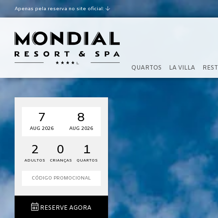
Apenas pela reserva no site oficial:
Melhor taxa garantida
Check-out tardio de acordo
com a disponibilidade
QUARTOS
LA VILLA
REST
7
8
AUG 2026
AUG 2026
2
0
1
ADULTOS
CRIANÇAS
QUARTOS
RESERVE AGORA