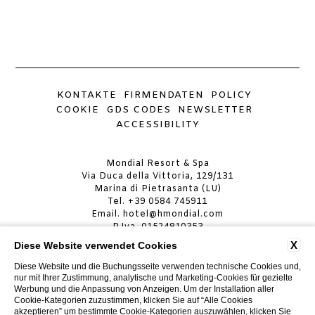
KONTAKTE
FIRMENDATEN
POLICY
COOKIE
GDS CODES
NEWSLETTER
ACCESSIBILITY
Mondial Resort & Spa
Via Duca della Vittoria, 129/131
Marina di Pietrasanta (LU)
Tel.
+39 0584 745911
Email.
hotel@hmondial.com
P.Iva. 01524810353
X
Diese Website verwendet Cookies
MONDIAL RESORT & SPA
CIN: IT046024A19JA4AG5C
Diese Website und die Buchungsseite verwenden technische Cookies und,
CIR: 046024ALB0029
nur mit Ihrer Zustimmung, analytische und Marketing-Cookies für gezielte
Werbung und die Anpassung von Anzeigen. Um der Installation aller
Cookie-Kategorien zuzustimmen, klicken Sie auf “Alle Cookies
MONDIAL RESORT VILLA
akzeptieren” um bestimmte Cookie-Kategorien auszuwählen, klicken Sie