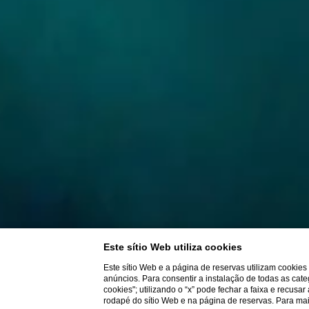
Este sítio Web utiliza cookies
Este sítio Web e a página de reservas utilizam cookie
anúncios. Para consentir a instalação de todas as cate
cookies"; utilizando o “x” pode fechar a faixa e recusa
rodapé do sítio Web e na página de reservas. Para m