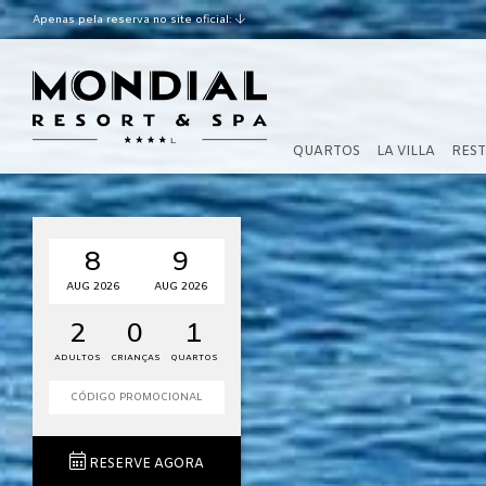
Apenas pela reserva no site oficial:
Melhor taxa garantida
Check-out tardio de acordo
com a disponibilidade
QUARTOS
LA VILLA
REST
8
9
AUG 2026
AUG 2026
2
0
1
ADULTOS
CRIANÇAS
QUARTOS
RESERVE AGORA