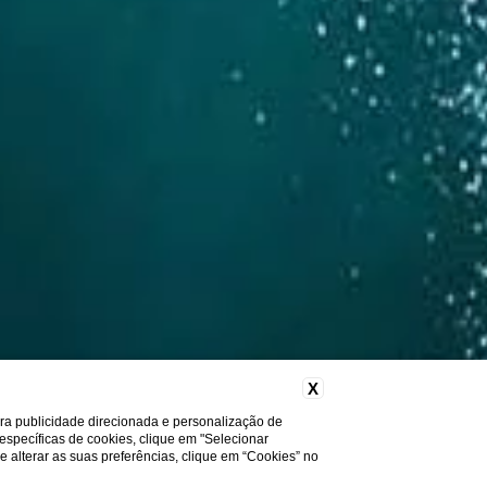
X
ara publicidade direcionada e personalização de
 específicas de cookies, clique em "Selecionar
a e alterar as suas preferências, clique em “Cookies” no