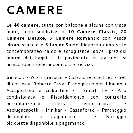
SERVIZI
CAMERE
DOVE SIAMO
Le
40 camere
, tutte con balcone e alcune con vista
OBLONG
mare, sono suddivise in
10 Camere Classic
,
20
Camere Deluxe, 5 Camere Romantic
con vasca
GALLERY
idromassaggio e
5 Junior
Suite
. Rievocano uno stile
contemporaneo caldo e accogliente, dove i preziosi
marmi dei bagni e il pavimento in parquet si
uniscono ai moderni comfort e servizi.
Servizi
:
• WI-Fi
gratuito
• Colazione a buffet • Set
di cortesia "Roberto Cavalli" completo per il bagno •
Accappatoio e ciabattine
•
Smart TV • Aria
condizionata e Riscaldamento con controllo
personalizzato della temperatura •
Asciugacapelli
• Minibar • Cassaforte • Parcheggio
disponibile a pagamento • Noleggio
biciclette disponibile a pagamento