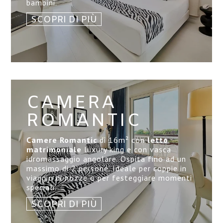
bambini.
SCOPRI DI PIÙ
CAMERA
ROMANTIC
Camere Romantic
di 16
m²
con
letto
matrimoniale
luxury king e con vasca
idromassaggio angolare. Ospita fino ad un
massimo di 2 persone. Ideale per coppie in
viaggio di nozze o per festeggiare momenti
speciali.
SCOPRI DI PIÙ