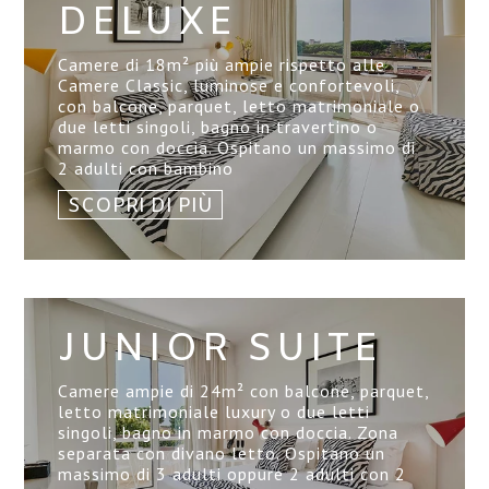
DELUXE
Camere di 18
m²
più ampie rispetto alle
Camere Classic, luminose e confortevoli,
con balcone, parquet, letto matrimoniale o
due letti singoli, bagno in travertino o
marmo con doccia. Ospitano un massimo di
2 adulti con bambino
SCOPRI DI PIÙ
JUNIOR SUITE
Camere ampie di 24
m²
con balcone, parquet,
letto matrimoniale luxury o due letti
singoli, bagno in marmo con doccia. Zona
separata con divano letto. Ospitano un
massimo di 3 adulti oppure 2 adulti con 2