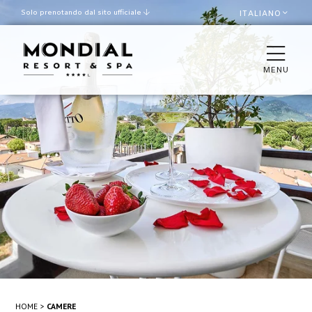
Solo prenotando dal sito ufficiale
ITALIANO
Miglior tariffa garantita
Late check out secondo
disponibilità
MENU
CAMERE
LA VILLA
RISTORANTI & BAR
SPA & WELLNESS
PISCINA E SPIAGGIA
MEETINGS E EVENTI
HOME
CAMERE