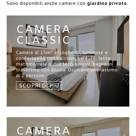
Sono disponibili anche camere con
giardino privato
.
CAMERA
CLASSIC
Camere di 15
m²
accoglienti, luminose e
confortevoli con balcone, parquet, letto
matrimoniale o due letti singoli, bagno in
travertino con doccia. Ospitano un massimo
di 2 persone.
SCOPRI DI PIÙ
CAMERA