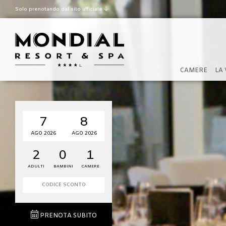
Solo prenotando dal sito ufficiale
Miglior tariffa garantita
Late check out secondo
disponibilità
CAMERE
LA 
7
8
AGO 2026
AGO 2026
2
0
1
ADULTI
BAMBINI
CAMERE
PRENOTA SUBITO